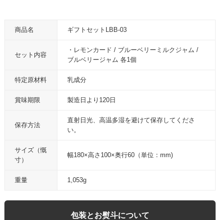
商品名
ギフトセットLBB-03
・レモンカード / ブルーベリーミルクジャム /
セット内容
ブルベリージャム 各1個
特定原材料
乳成分
賞味期限
製造日より120日
直射日光、高温多湿を避けて保存してくださ
保存方法
い。
サイズ（慨
幅180×高さ100×奥行60（単位：mm)
寸）
重量
1,053g
包装とお熨斗について