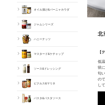
オイル漬け&バーニャカウダ
ジャムシリーズ
北
ハニーナッツ
【
マスタード&ケチャップ
低
状
ソース&ドレッシング
匂
の
ピクルス&マリネ
し
パスタ&パスタソース