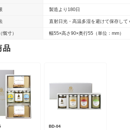
限
製造より180日
法
直射日光・高温多湿を避けて保存して
（慨寸）
幅55×高さ90×奥行55（単位：mm）
商品
5
BD-04