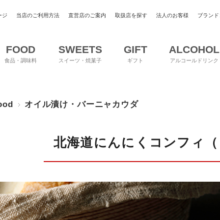
ージ
当店のご利用方法
直営店のご案内
取扱店を探す
法人のお客様
ブランド
FOOD
SWEETS
GIFT
ALCOHOL
食品・調味料
スイーツ・焼菓子
ギフト
アルコールドリンク
ood
オイル漬け・バーニャカウダ
北海道にんにくコンフィ（