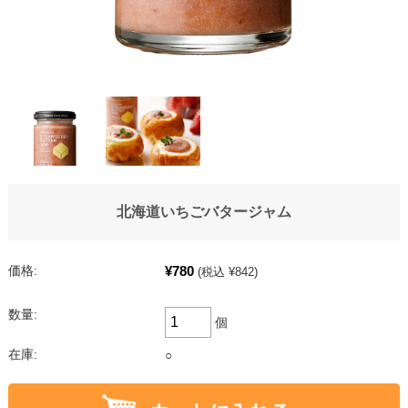
北海道いちごバタージャム
¥780
価格:
(税込 ¥842)
数量:
個
在庫:
○