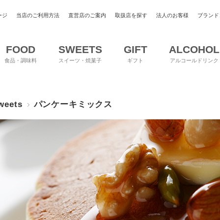
ージ
当店のご利用方法
直営店のご案内
取扱店を探す
法人のお客様
ブランド
FOOD
SWEETS
GIFT
ALCOHOL
食品・調味料
スイーツ・焼菓子
ギフト
アルコールドリンク
weets
パンケーキミックス