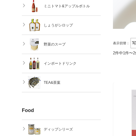
ミニトマト&アップルボトル
しょうがシロップ
表示切替：
野菜のスープ
2件中1件〜
インポートドリンク
TEA&茶葉
Food
ディップシリーズ