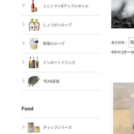
ミニトマト&アップルボトル
しょうがシロップ
表示切替：
野菜のスープ
4件中1件〜
インポートドリンク
TEA&茶葉
Food
ディップシリーズ