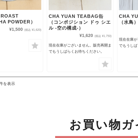
 ROAST
CHA YUAN TEABAG缶
CHA Y
HA POWDER）
（コンポジション ドゥ シエ
（水鳥
ル -空の構成-）
¥1,500
(税込 ¥1,620)
¥1,620
(税込 ¥1,750)
現在在庫が
現在在庫がございません。販売再開ま
でもうしば
でもうしばらくお待ちください。
4件を表示
お買い物ガ