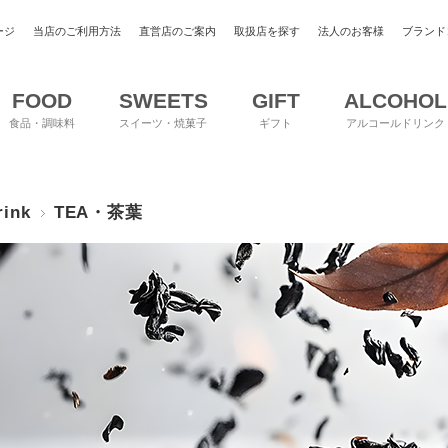
ージ
当店のご利用方法
直営店のご案内
取扱店を探す
法人のお客様
ブランド
FOOD
SWEETS
GIFT
ALCOHOL
食品・調味料
スイーツ・焼菓子
ギフト
アルコールドリンク
rink
TEA・茶葉