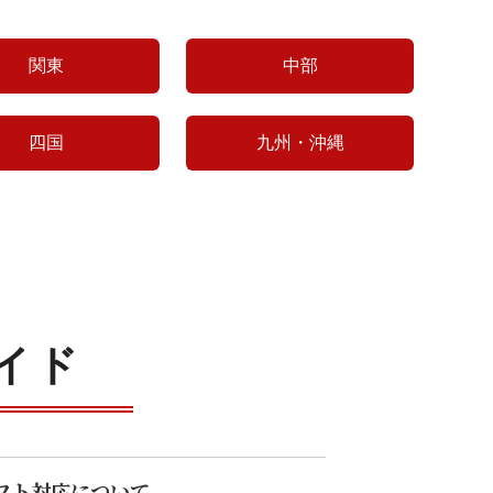
関東
中部
四国
九州・沖縄
イド
フト対応について