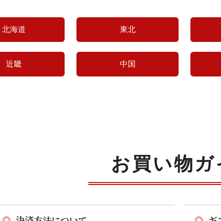
北海道
東北
近畿
中国
お買い物ガ
◎
決済方法について
◎
ギ