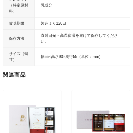
（特定原材
乳成分
料）
賞味期限
製造より120日
直射日光・高温多湿を避けて保存してくださ
保存方法
い。
サイズ（慨
幅55×高さ90×奥行55（単位：mm)
寸）
関連商品