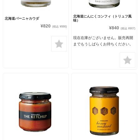
北海道にんにくコンフィ（トリュフ風
北海道バーニャカウダ
味）
¥820
(税込 ¥886)
¥840
(税込 ¥907)
現在在庫がございません。販売再開
までもうしばらくお待ちください。