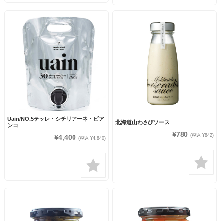
Uain/NO.5テッレ・シチリアーネ・ビア
北海道山わさびソース
ンコ
¥780
(税込 ¥842)
¥4,400
(税込 ¥4,840)