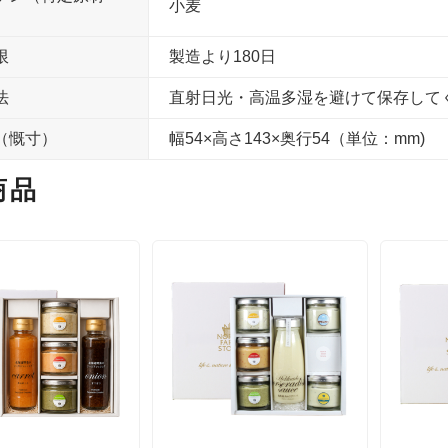
小麦
限
製造より180日
法
直射日光・高温多湿を避けて保存して
（慨寸）
幅54×高さ143×奥行54（単位：mm)
商品