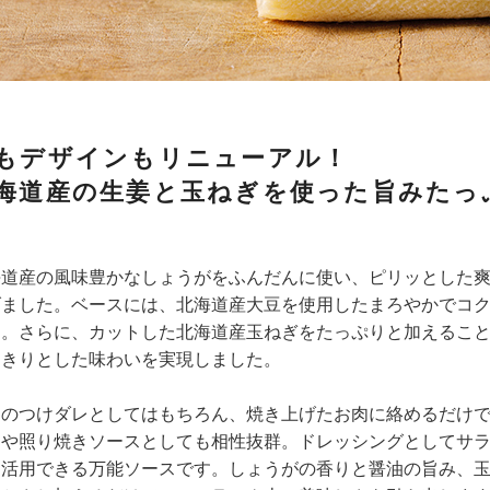
もデザインもリニューアル！
海道産の生姜と玉ねぎを使った旨みたっ
海道産の風味豊かなしょうがをふんだんに使い、ピリッとした
げました。ベースには、北海道産大豆を使用したまろやかでコ
ス。さらに、カットした北海道産玉ねぎをたっぷりと加えるこ
っきりとした味わいを実現しました。
肉のつけダレとしてはもちろん、焼き上げたお肉に絡めるだけ
めや照り焼きソースとしても相性抜群。ドレッシングとしてサ
も活用できる万能ソースです。しょうがの香りと醤油の旨み、