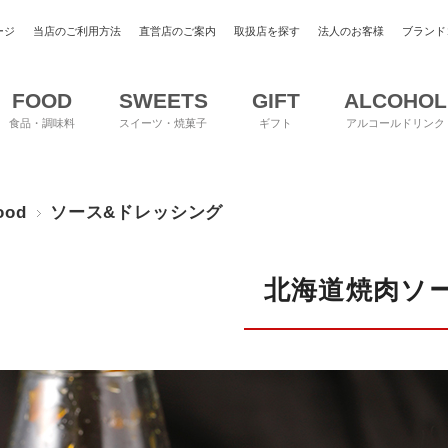
ージ
当店のご利用方法
直営店のご案内
取扱店を探す
法人のお客様
ブランド
FOOD
SWEETS
GIFT
ALCOHOL
食品・調味料
スイーツ・焼菓子
ギフト
アルコールドリンク
ood
ソース&ドレッシング
北海道焼肉ソ