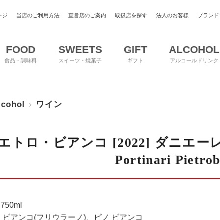
ージ
当店のご利用方法
直営店のご案内
取扱店を探す
法人のお客様
ブランド
FOOD
SWEETS
GIFT
ALCOHOL
食品・調味料
スイーツ・焼菓子
ギフト
アルコールドリンク
lcohol
ワイン
エトロ・ビアンコ [2022] ダニエーレ
Portinari Pietro
750ml
 ビアンコ(フリウラーノ)、ピノ ビアンコ