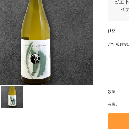
ピエト
ィナー
価格:
ご年齢確認:
数量:
在庫: