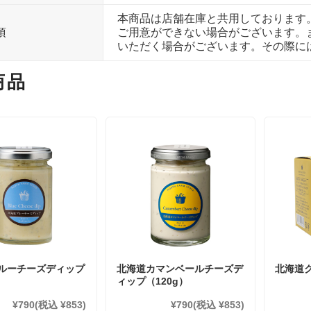
本商品は店舗在庫と共用しております
項
ご用意ができない場合がございます。
いただく場合がございます。その際に
商品
ルーチーズディップ
北海道カマンベールチーズデ
北海道
）
ィップ（120g）
¥790
(税込 ¥853)
¥790
(税込 ¥853)