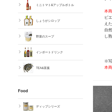
ミニトマト&アップルボトル
本
ピエ
しょうがシロップ
えた
自
し
野菜のスープ
インポートドリンク
※
本
TEA&茶葉
Food
ディップシリーズ