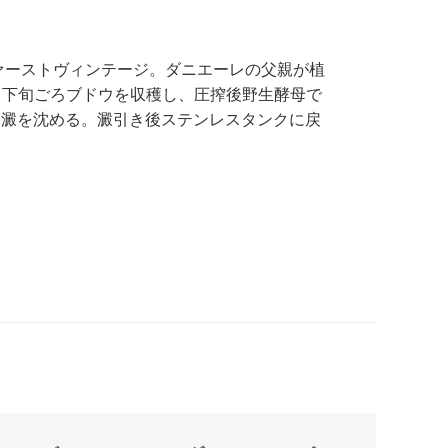
ファーストヴィンテージ。ダニエーレの父親が植
月下旬ごろブドウを収穫し、圧搾後野生酵母で
、澱を沈める。澱引き後ステンレスタンクに戻