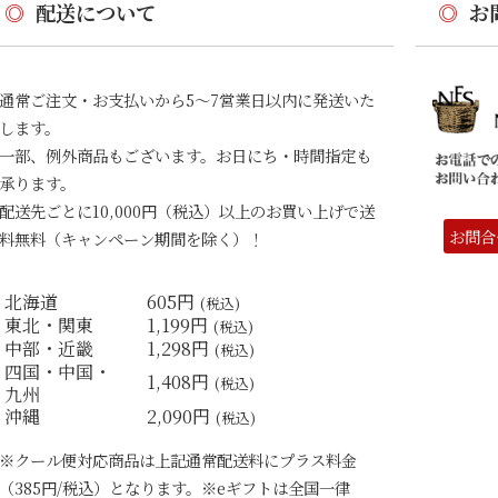
◎
配送について
◎
お
通常ご注文・お支払いから5〜7営業日以内に発送いた
します。
一部、例外商品もございます。お日にち・時間指定も
承ります。
配送先ごとに10,000円（税込）以上のお買い上げで送
お問合
料無料（キャンペーン期間を除く）！
北海道
605円
(税込)
東北・関東
1,199円
(税込)
中部・近畿
1,298円
(税込)
四国・中国・
1,408円
(税込)
九州
沖縄
2,090円
(税込)
※クール便対応商品は上記通常配送料にプラス料金
（385円/税込）となります。※eギフトは全国一律