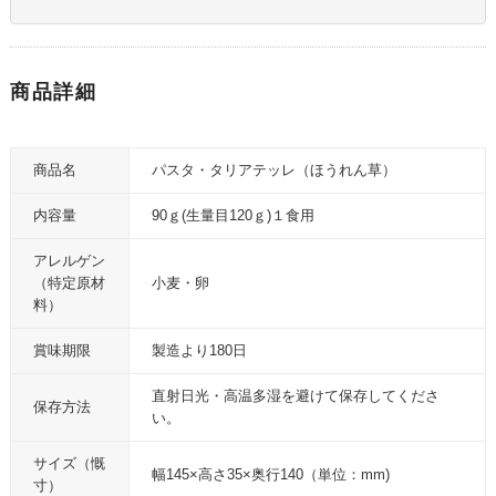
商品詳細
商品名
パスタ・タリアテッレ（ほうれん草）
内容量
90ｇ(生量目120ｇ)１食用
アレルゲン
（特定原材
小麦・卵
料）
賞味期限
製造より180日
直射日光・高温多湿を避けて保存してくださ
保存方法
い。
サイズ（慨
幅145×高さ35×奥行140（単位：mm)
寸）