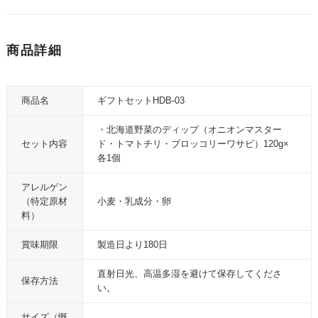
商品詳細
商品名
ギフトセットHDB-03
・北海道野菜のディップ（オニオンマスター
セット内容
ド・トマトチリ・ブロッコリーワサビ）120g×
各1個
アレルゲン
（特定原材
小麦・乳成分・卵
料）
賞味期限
製造日より180日
直射日光、高温多湿を避けて保存してくださ
保存方法
い。
サイズ（慨