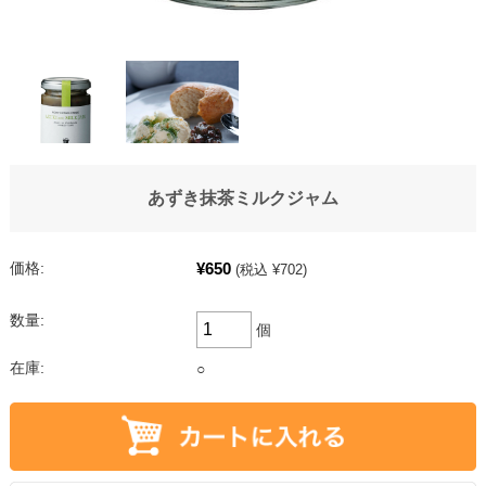
あずき抹茶ミルクジャム
¥650
価格:
(税込 ¥702)
数量:
個
在庫:
○