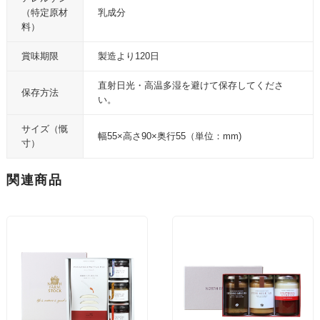
（特定原材
乳成分
料）
賞味期限
製造より120日
直射日光・高温多湿を避けて保存してくださ
保存方法
い。
サイズ（慨
幅55×高さ90×奥行55（単位：mm)
寸）
関連商品