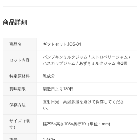
商品詳細
商品名
ギフトセットJOS-04
パンプキンミルクジャム / ストロベリージャム /
セット内容
ハスカップジャム / あずきミルクジャム 各1個
特定原材料
乳成分
賞味期限
製造日より180日
直射日光、高温多湿を避けて保存してくださ
保存方法
い。
サイズ（慨
幅295×高さ108×奥行70（単位：mm)
寸）
重量
1,450g