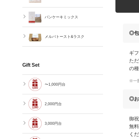
パンケーキミックス
◎包
メルバトースト&ラスク
ギフ
ただ
Gift Set
の種
※一
〜1,000円台
◎お
2,000円台
御祝
3,000円台
無料
くだ