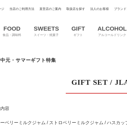
ージ
当店のご利用方法
直営店のご案内
取扱店を探す
法人のお客様
ブランド
FOOD
SWEETS
GIFT
ALCOHOL
食品・調味料
スイーツ・焼菓子
ギフト
アルコールドリンク
お中元・サマーギフト特集
GIFT SET / JL
品内容
ーベリーミルクジャム / ストロベリーミルクジャム / ハスカッ