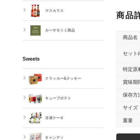
マスカラス
商品
カーサモリミ商品
商品名
セット
Sweets
特定原
クラッカー&クッキー
賞味期
保存方
キューブポテト
サイズ
冷凍ケーキ
重量
キャンディ