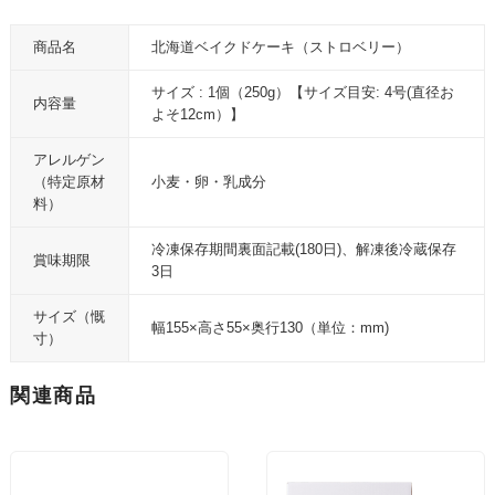
商品名
北海道ベイクドケーキ（ストロベリー）
サイズ : 1個（250g）【サイズ目安: 4号(直径お
内容量
よそ12cm）】
アレルゲン
（特定原材
小麦・卵・乳成分
料）
冷凍保存期間裏面記載(180日)、解凍後冷蔵保存
賞味期限
3日
サイズ（慨
幅155×高さ55×奥行130（単位：mm)
寸）
関連商品