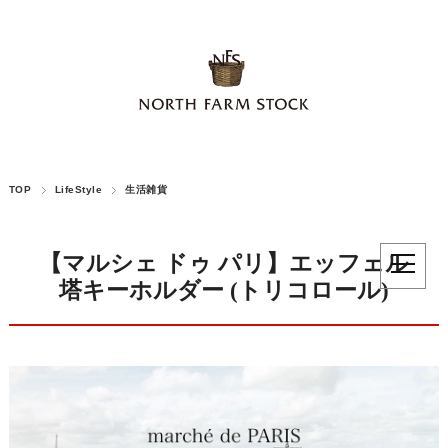
TOP
LifeStyle
生活雑貨
【マルシェ ドゥ パリ】エッフェル
塔キーホルダー (トリコロール)