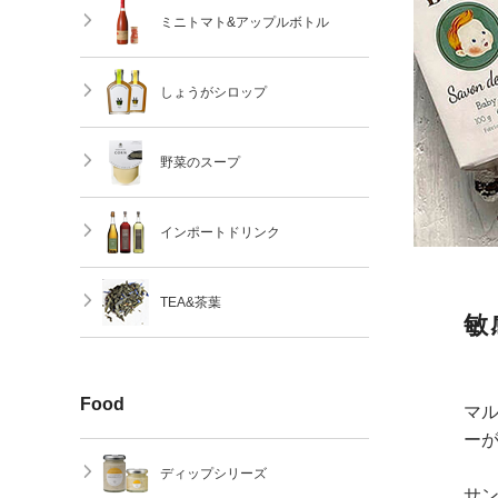
ミニトマト&アップルボトル
しょうがシロップ
野菜のスープ
インポートドリンク
TEA&茶葉
敏
Food
マ
ー
ディップシリーズ
サ