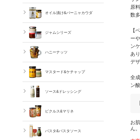
原
オイル漬け&バーニャカウダ
数
【
ジャムシリーズ
ー
ン
ハニーナッツ
あ
デ
マスタード&ケチャップ
全成
ン酸
ソース&ドレッシング
ピクルス&マリネ
お
ん
パスタ&パスタソース