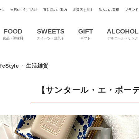
ージ
当店のご利用方法
直営店のご案内
取扱店を探す
法人のお客様
ブランド
FOOD
SWEETS
GIFT
ALCOHOL
食品・調味料
スイーツ・焼菓子
ギフト
アルコールドリンク
ifeStyle
生活雑貨
【サンタール・エ・ボーテ