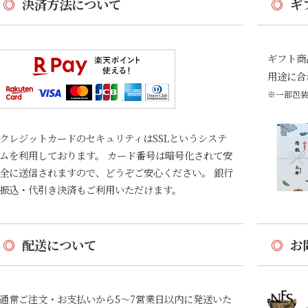
◎
決済方法について
◎
ギ
ギフト商
用途に合
※一部包
クレジットカードのセキュリティはSSLというシステ
ムを利用しております。 カード番号は暗号化されて安
全に送信されますので、どうぞご安心ください。 銀行
振込・代引き決済もご利用いただけます。
◎
配送について
◎
お
通常ご注文・お支払いから5〜7営業日以内に発送いた