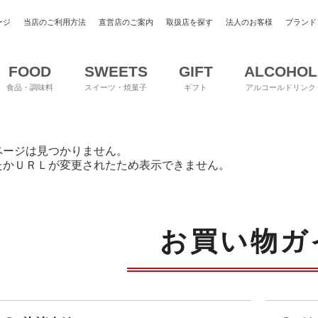
ージ
当店のご利用方法
直営店のご案内
取扱店を探す
法人のお客様
ブランド
FOOD
SWEETS
GIFT
ALCOHOL
食品・調味料
スイーツ・焼菓子
ギフト
アルコールドリンク
ページは見つかりません。
たかＵＲＬが変更されたため表示できません。
お買い物ガ