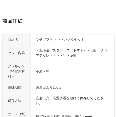
商品詳細
商品名
プチギフト トマトパスタセット
・北海道パスタソース（トマト） × 1個 ・タリ
セット内容
アテッレ（トマト） × 2個
アレルゲン
（特定原材
小麦・卵
料）
賞味期限
製造日より180日
直射日光、高温多湿を避けて保存してくださ
保存方法
い。
サイズ（慨
幅175×高さ150×奥行55（単位：mm)