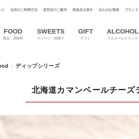
ージ
当店のご利用方法
直営店のご案内
取扱店を探す
法人のお客様
ブランド
FOOD
SWEETS
GIFT
ALCOHOL
食品・調味料
スイーツ・焼菓子
ギフト
アルコールドリンク
ood
ディップシリーズ
北海道カマンベールチーズデ