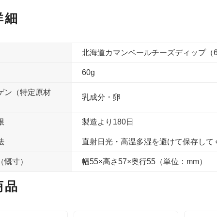
詳細
北海道カマンベールチーズディップ（6
60g
ゲン（特定原材
乳成分・卵
限
製造より180日
法
直射日光・高温多湿を避けて保存して
（慨寸）
幅55×高さ57×奥行55（単位：mm）
商品