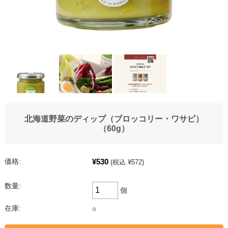
北海道野菜のディップ（ブロッコリー・ワサビ）
（60g）
¥530
価格:
(税込 ¥572)
数量:
個
在庫:
○