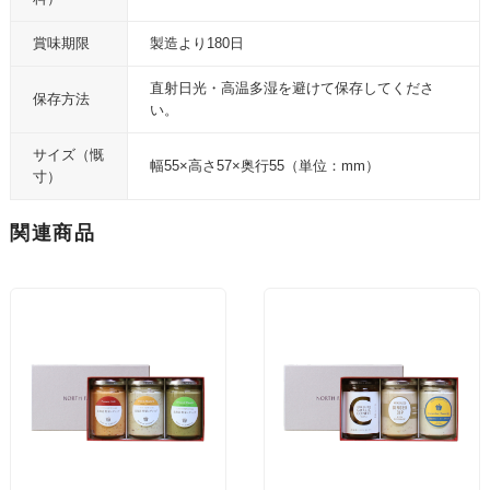
賞味期限
製造より180日
直射日光・高温多湿を避けて保存してくださ
保存方法
い。
サイズ（慨
幅55×高さ57×奥行55（単位：mm）
寸）
関連商品