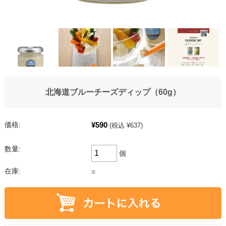
北海道ブルーチーズディップ（60g）
¥590
価格:
(税込 ¥637)
数量:
個
在庫:
○